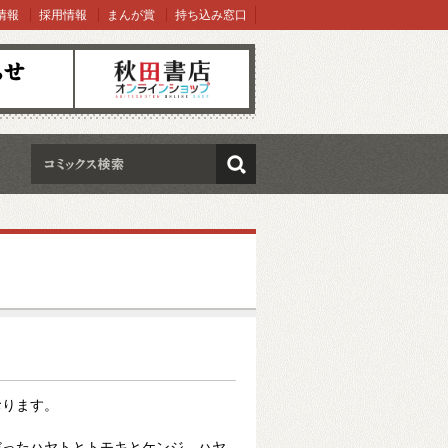
情報
採用情報
まんが賞
持ち込み窓口
オンラインショップ
検索
おります。
だったハヤトとトモキとケンジ。ハヤ