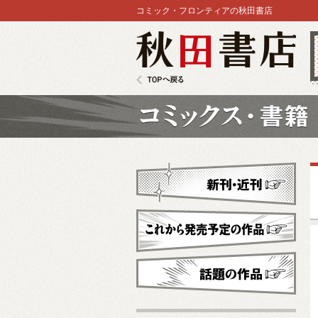
コミック・フロンティアの秋田書店
秋田書店
TOPへ戻る
コミックス
新刊・近刊
これから発売予定
話題の作品