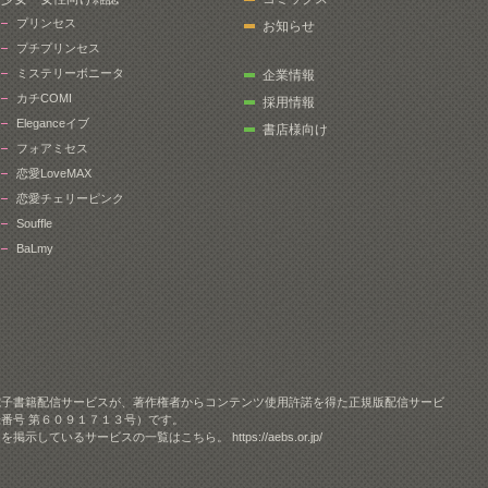
プリンセス
お知らせ
プチプリンセス
ミステリーボニータ
企業情報
カチCOMI
採用情報
Eleganceイブ
書店様向け
フォアミセス
恋愛LoveMAX
恋愛チェリーピンク
Souffle
BaLmy
電子書籍配信サービスが、著作権者からコンテンツ使用許諾を得た正規版配信サービ
番号 第６０９１７１３号）です。
クを掲示しているサービスの一覧はこちら。
https://aebs.or.jp/