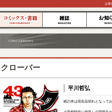
企業
コミックス
雑誌
お知らせ
クローバー
平川哲弘
紙の本は現在品切れとなって
小学校時代に仲良しの同級生