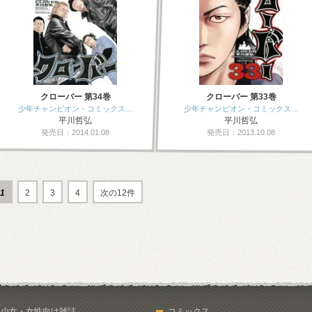
クローバー 第34巻
クローバー 第33巻
少年チャンピオン・コミックス…
少年チャンピオン・コミックス…
平川哲弘
平川哲弘
発売日：2014.01.08
発売日：2013.10.08
1
2
3
4
次の12件
少女・女性向け雑誌
コミックス