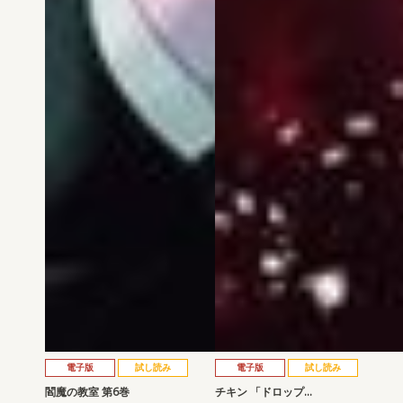
電子版
試し読み
電子版
試し読み
閻魔の教室 第6巻
チキン 「ドロップ…