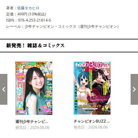
著者：
佐藤タカヒロ
定価：499円 (10%税込)
ISBN：978-4-253-21814-6
レーベル：少年チャンピオン・コミックス（週刊少年チャンピオン）
新発売！雑誌&コミックス
チャンピオンBUZZ …
週刊少年チャンピ…
月
発売日：2026.08.06
発売日：2026.08.06
発売