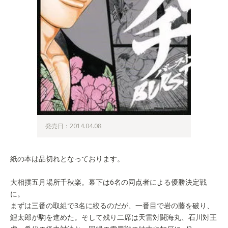
発売日：2014.04.08
紙の本は品切れとなっております。
大相撲五月場所千秋楽。幕下は6名の同点者による優勝決定戦
に。
まずは三番の取組で3名に絞るのだが、一番目で岩の藤を破り、
鯉太郎が駒を進めた。そして残り二席は天雷対闘海丸、石川対王