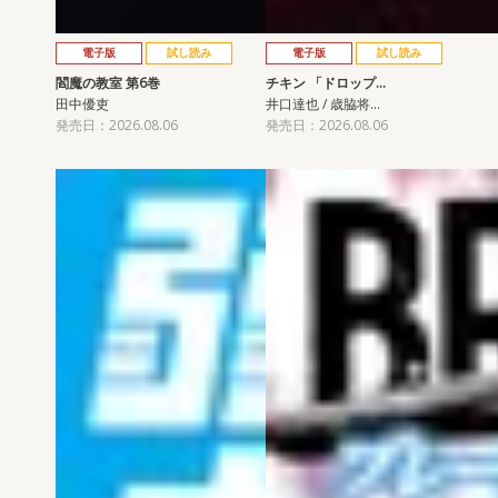
電子版
試し読み
電子版
試し読み
閻魔の教室 第6巻
チキン 「ドロップ…
田中優吏
井口達也 / 歳脇将…
発売日：2026.08.06
発売日：2026.08.06