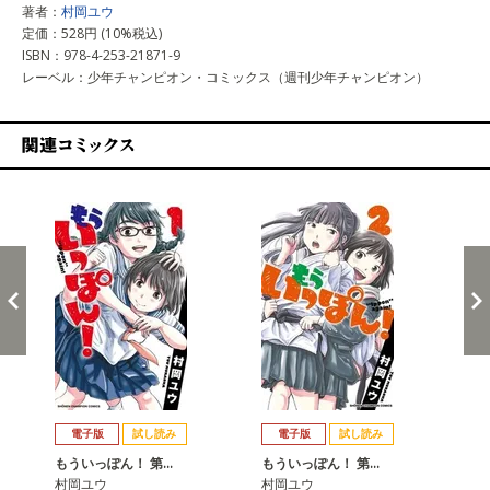
著者：
村岡ユウ
定価：528円 (10%税込)
ISBN：978-4-253-21871-9
レーベル：少年チャンピオン・コミックス（週刊少年チャンピオン）
関連コミックス
戻る
進む
電子版
試し読み
電子版
試し読み
もういっぽん！ 第…
もういっぽん！ 第…
も
村岡ユウ
村岡ユウ
村