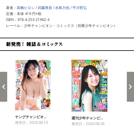
著者：
高橋ヒロシ
/
武藤将吾
/
水島力也
/
平川哲弘
定価：本体 419 円+税
ISBN：978-4-253-21962-4
レーベル：少年チャンピオン・コミックス（別冊少年チャンピオン）
新発売！雑誌&コミックス
ヤングチャンピオ…
チャ
週刊少年チャンピ…
発売日：2026.08.10
発売
発売日：2026.08.06