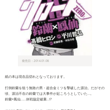
発売日：2014.01.08
紙の本は現在品切れとなっております。
打倒鈴蘭を狙う無敗の男・超合金ミツを撃破した源治。だがその
頃、源治不在の鈴蘭では大事件が起ころうとしていた…。
鈴蘭×鳳仙……休戦協定破棄…!?