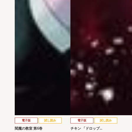
電子版
試し読み
電子版
試し読み
閻魔の教室 第6巻
チキン 「ドロップ…