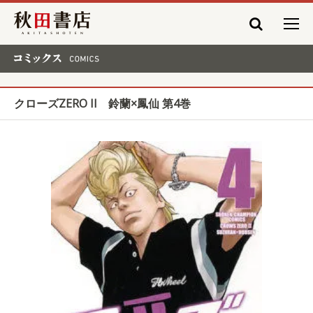
秋田書店
コミックス COMICS
クローズZERO II 鈴蘭×鳳仙 第4巻