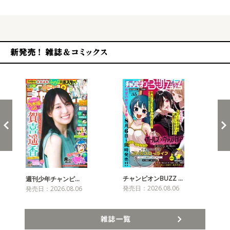
新発売！雑誌&コミックス
チャンピオンBUZZ …
週刊少年チャンピ…
月
発売日：2026.08.06
発売日：2026.08.06
発売