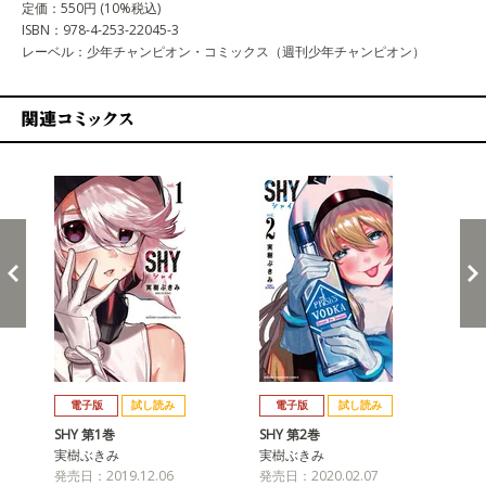
定価：550円 (10%税込)
ISBN：978-4-253-22045-3
レーベル：少年チャンピオン・コミックス（週刊少年チャンピオン）
関連コミックス
戻る
進む
電子版
試し読み
電子版
試し読み
SHY 第1巻
SHY 第2巻
SH
実樹ぶきみ
実樹ぶきみ
実
発売日：2019.12.06
発売日：2020.02.07
発売