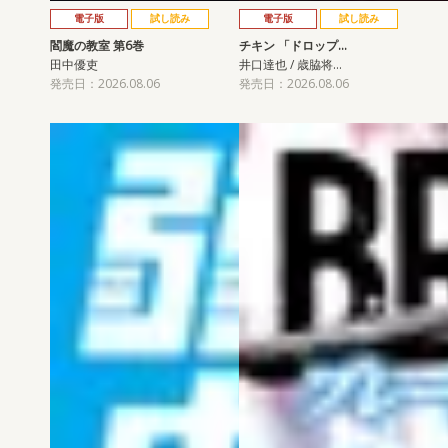
電子版
試し読み
電子版
試し読み
閻魔の教室 第6巻
チキン 「ドロップ…
田中優吏
井口達也 / 歳脇将…
発売日：2026.08.06
発売日：2026.08.06