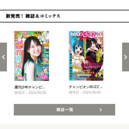
新発売！雑誌&コミックス
チャンピオンBUZZ …
プリ
週刊少年チャンピ…
発売日：2026.08.06
発売
発売日：2026.08.06
雑誌一覧