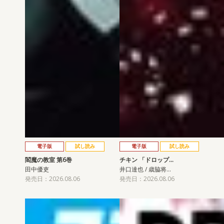
電子版
試し読み
電子版
試し読み
閻魔の教室 第6巻
チキン 「ドロップ…
田中優吏
井口達也 / 歳脇将…
発売日：2026.08.06
発売日：2026.08.06