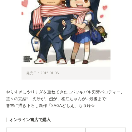
発売日：2015.01.08
やりすぎにやりすぎを重ねてきた…バッキバキ刃牙パロディー、
堂々の完結!! 刃牙が、烈が、梢江ちゃんが…最後まで!!
巻末に描き下ろし新作「SAGAどもえ」も収録☆
オンライン書店で購入