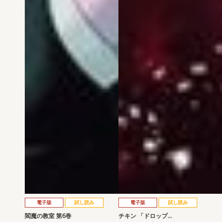
電子版
試し読み
電子版
試し読み
閻魔の教室 第6巻
チキン 「ドロップ…