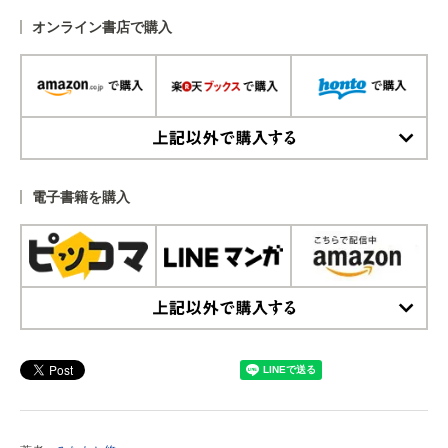
オンライン書店で購入
上記以外で購入する
電子書籍を購入
上記以外で購入する