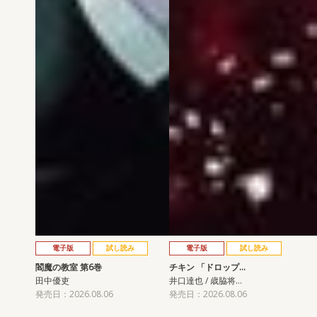
電子版
試し読み
電子版
試し読み
閻魔の教室 第6巻
チキン 「ドロップ…
田中優吏
井口達也 / 歳脇将…
発売日：2026.08.06
発売日：2026.08.06