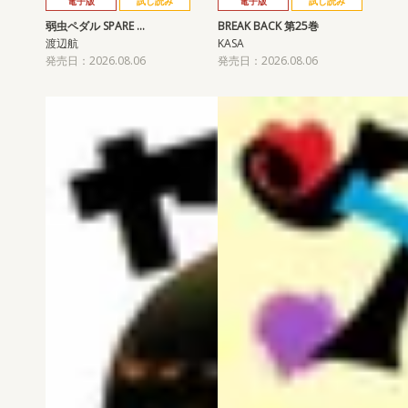
電子版
試し読み
電子版
試し読み
弱虫ペダル SPARE …
BREAK BACK 第25巻
渡辺航
KASA
発売日：2026.08.06
発売日：2026.08.06