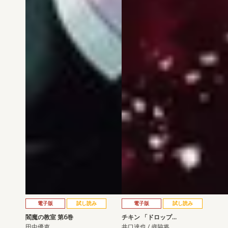
電子版
試し読み
電子版
試し読み
閻魔の教室 第6巻
チキン 「ドロップ…
田中優吏
井口達也 / 歳脇将…