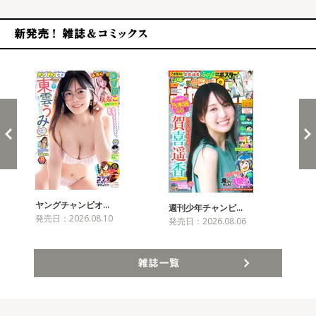
新発売！雑誌&コミックス
ヤングチャンピオ…
チャ
週刊少年チャンピ…
発売日：2026.08.10
発売
発売日：2026.08.06
雑誌一覧