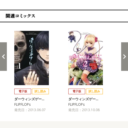
関連コミックス
戻る
進む
電子版
試し読み
電子版
試し読み
ダーウィンズゲー…
ダーウィンズゲー…
ダ
FLIPFLOPs
FLIPFLOPs
FLI
発売日：2013.06.07
発売日：2013.10.08
発売