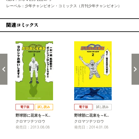
レーベル：少年チャンピオン・コミックス（月刊少年チャンピオン）
関連コミックス
戻る
進む
電子版
試し読み
電子版
試し読み
野球部に花束を～K…
野球部に花束を～K…
野
クロマツテツロウ
クロマツテツロウ
ク
発売日：2013.08.08
発売日：2014.01.08
発売