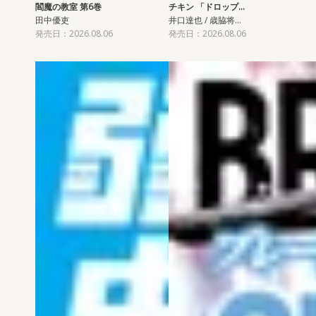
閻魔の教室 第6巻
チキン 「ドロップ…
田中優吏
井口達也 / 歳脇将…
発売日：2026.08.06
発売日：2026.08.06