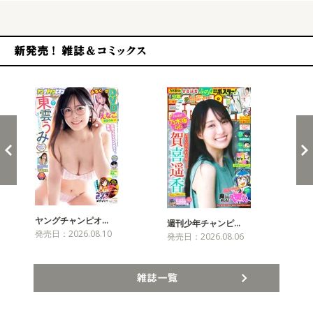
新発売！雑誌&コミックス
ヤングチャンピオ…
チャ
週刊少年チャンピ…
発売日：2026.08.10
発売
発売日：2026.08.06
雑誌一覧