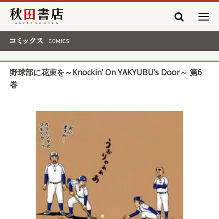
秋田書店
コミックス COMICS
野球部に花束を～Knockin’ On YAKYUBU’s Door～ 第6
巻