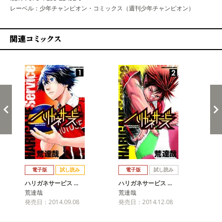
レーベル：少年チャンピオン・コミックス（週刊少年チャンピオン）
関連コミックス
戻る
進む
電子版
試し読み
電子版
試し読み
ハリガネサービス …
ハリガネサービス …
ハ
荒達哉
荒達哉
荒
発売日：2014.09.08
発売日：2014.12.08
発売