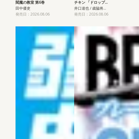
閻魔の教室 第6巻
チキン 「ドロップ…
田中優吏
井口達也 / 歳脇将…
発売日：2026.08.06
発売日：2026.08.06