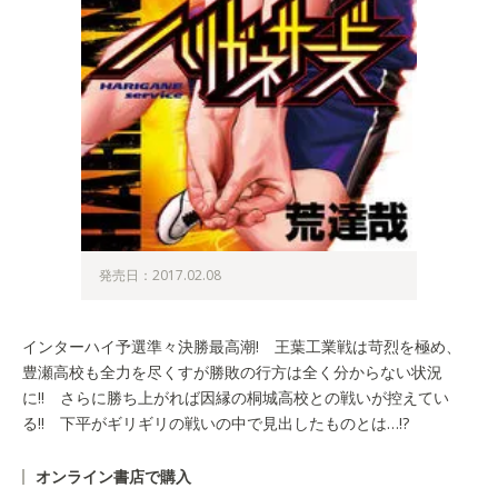
発売日：2017.02.08
インターハイ予選準々決勝最高潮! 王葉工業戦は苛烈を極め、
豊瀬高校も全力を尽くすが勝敗の行方は全く分からない状況
に!! さらに勝ち上がれば因縁の桐城高校との戦いが控えてい
る!! 下平がギリギリの戦いの中で見出したものとは…!?
オンライン書店で購入