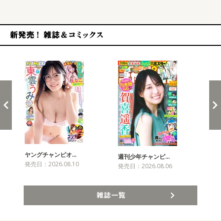
新発売！雑誌&コミックス
ヤングチャンピオ…
チャ
週刊少年チャンピ…
発売日：2026.08.10
発売
発売日：2026.08.06
雑誌一覧