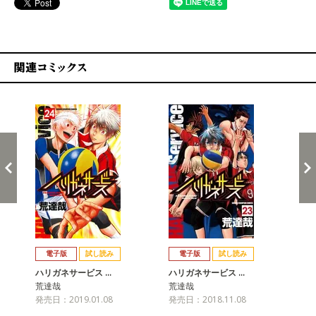
関連コミックス
戻る
進む
電子版
試し読み
電子版
試し読み
ハリガネサービス …
ハリガネサービス …
ハ
荒達哉
荒達哉
荒
発売日：2019.01.08
発売日：2018.11.08
発売