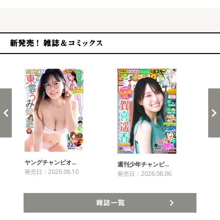
新発売！雑誌&コミックス
ヤングチャンピオ…
チャ
週刊少年チャンピ…
発売日：2026.08.10
発売
発売日：2026.08.06
雑誌一覧