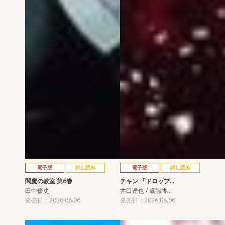
電子版
試し読み
電子版
試し読み
閻魔の教室 第6巻
チキン 「ドロップ…
田中優吏
井口達也 / 歳脇将…
発売日：2026.08.06
発売日：2026.08.06