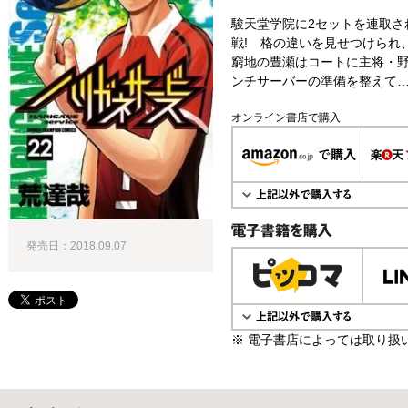
駿天堂学院に2セットを連取さ
戦! 格の違いを見せつけられ
窮地の豊瀬はコートに主将・野
ンチサーバーの準備を整えて…
オンライン書店で購入
発売日：2018.09.07
電子書籍で購入
※ 電子書店によっては取り扱