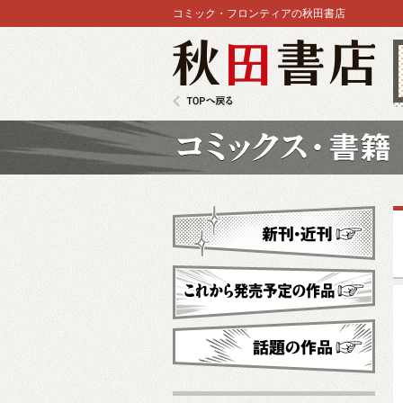
コミック・フロンティアの秋田書店
秋田書店
TOPへ戻る
コミックス
新刊・近刊
これから発売予定
話題の作品