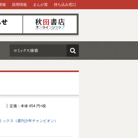
情報
採用情報
まんが賞
持ち込み窓口
オンラインショップ
検索
定価：本体 454 円+税
ミックス（週刊少年チャンピオン）