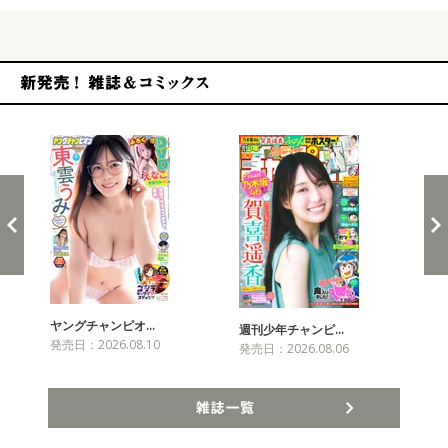
新発売！雑誌&コミックス
ヤングチャンピオ…
チャ
週刊少年チャンピ…
発売日：2026.08.10
発売
発売日：2026.08.06
雑誌一覧