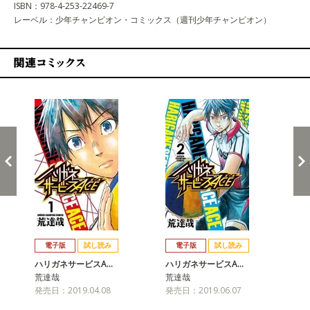
ISBN：978-4-253-22469-7
レーベル：少年チャンピオン・コミックス（週刊少年チャンピオン）
関連コミックス
戻る
進む
電子版
試し読み
電子版
試し読み
ハリガネサービスA…
ハリガネサービスA…
ハ
荒達哉
荒達哉
荒
発売日：2019.04.08
発売日：2019.06.07
発売