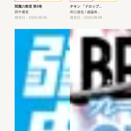
閻魔の教室 第6巻
チキン 「ドロップ…
田中優吏
井口達也 / 歳脇将…
発売日：2026.08.06
発売日：2026.08.06