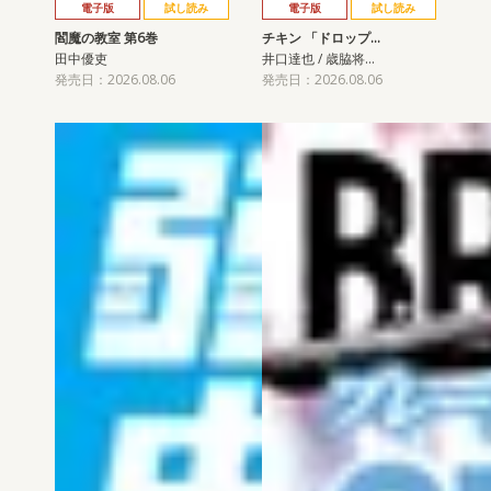
電子版
試し読み
電子版
試し読み
閻魔の教室 第6巻
チキン 「ドロップ…
田中優吏
井口達也 / 歳脇将…
発売日：2026.08.06
発売日：2026.08.06