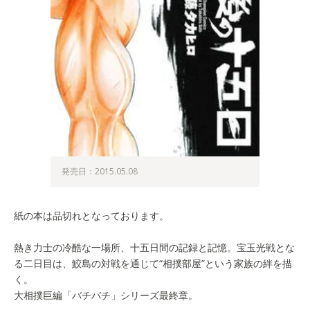
発売日：2015.05.08
紙の本は品切れとなっております。
熱き力士の冷酷な一場所、十五日間の記録と記憶。宝玉光戦とな
る二日目は、鮫島の対戦を通じて“相撲部屋”という家族の絆を描
く。
大相撲巨編「バチバチ」シリーズ最終章。