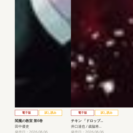
電子版
試し読み
電子版
試し読み
閻魔の教室 第6巻
チキン 「ドロップ…
田中優吏
井口達也 / 歳脇将…
発売日：2026.08.06
発売日：2026.08.06