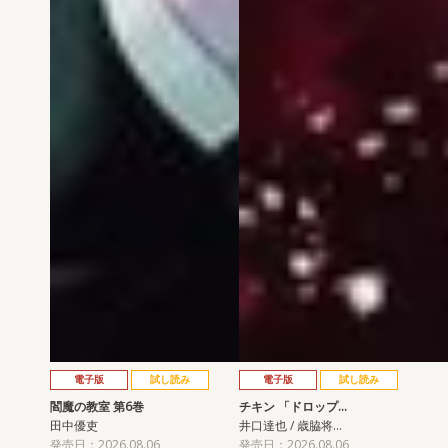
電子版
試し読み
電子版
試し読み
閻魔の教室 第6巻
チキン 「ドロップ…
田中優吏
井口達也 / 歳脇将…
発売日：2026.08.06
発売日：2026.08.06