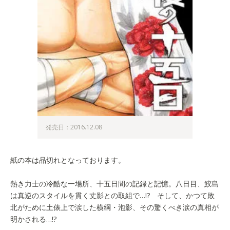
発売日：2016.12.08
紙の本は品切れとなっております。
熱き力士の冷酷な一場所、十五日間の記録と記憶。八日目、鮫島
は真逆のスタイルを貫く丈影との取組で…!? そして、かつて敗
北がために土俵上で涙した横綱・泡影、その驚くべき涙の真相が
明かされる…!?