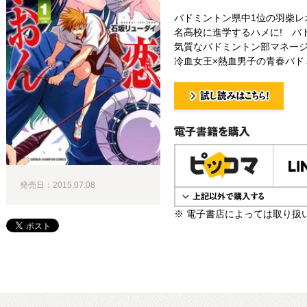
バドミントン県中1位の羽柴レ
名高校に進学するハメに! バ
気質なバドミントン部マネージ
冷血女王×熱血男子の青春バドミ
試し読み！
電子書籍で購入
発売日：2015.07.08
※ 電子書店によっては取り扱