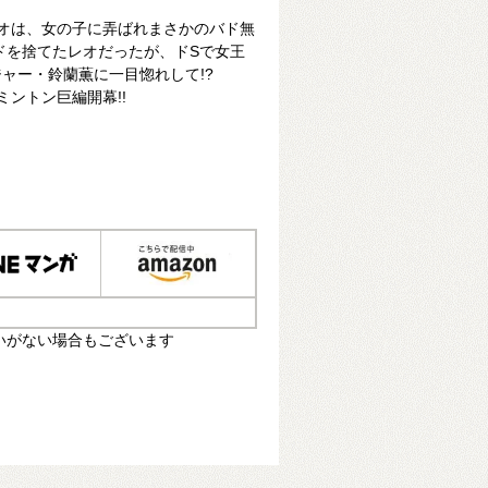
オは、女の子に弄ばれまさかのバド無
ドを捨てたレオだったが、ドSで女王
ャー・鈴蘭薫に一目惚れして!?
ントン巨編開幕!!
いがない場合もございます