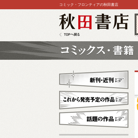
コミック・フロンティアの秋田書店
秋田書店
TOPへ戻る
コミックス
新刊・近刊
これから発売予定
話題の作品