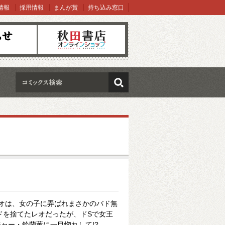
情報
採用情報
まんが賞
持ち込み窓口
オンラインショップ
検索
オは、女の子に弄ばれまさかのバド無
ドを捨てたレオだったが、ドSで女王
ャー・鈴蘭薫に一目惚れして!?