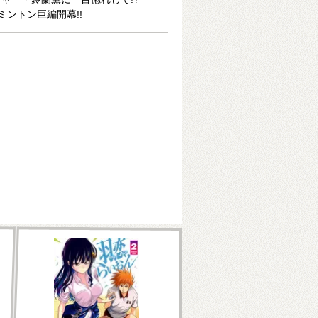
ントン巨編開幕!!