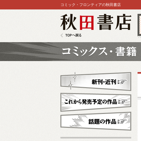
コミック・フロンティアの秋田書店
秋田書店
TOPへ戻る
コミックス
新刊・近刊
これから発売予定
話題の作品