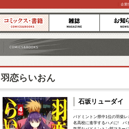
企業
コミックス
雑誌
お知らせ
羽恋らいおん
石坂リューダイ
バドミントン県中1位の羽柴レ
名高校に進学するハメに! バ
気質なバドミントン部マネージ