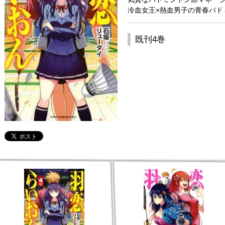
冷血女王×熱血男子の青春バドミ
既刊4巻