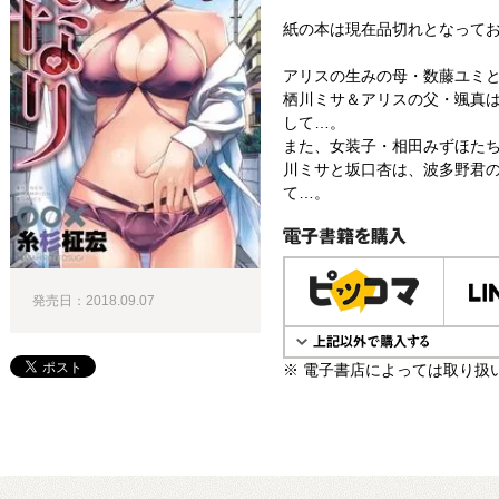
紙の本は現在品切れとなって
アリスの生みの母・数藤ユミ
栖川ミサ＆アリスの父・颯真
して…。
また、女装子・相田みずほた
川ミサと坂口杏は、波多野君
て…。
電子書籍で購入
発売日：2018.09.07
※ 電子書店によっては取り扱