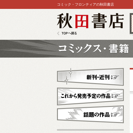
コミック・フロンティアの秋田書店
秋田書店
TOPへ戻る
コミックス
新刊・近刊
これから発売予定
話題の作品