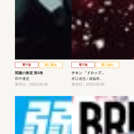
電子版
試し読み
電子版
試し読み
閻魔の教室 第6巻
チキン 「ドロップ…
田中優吏
井口達也 / 歳脇将…
発売日：2026.08.06
発売日：2026.08.06