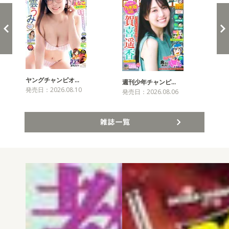
ヤングチャンピオ…
チャ
週刊少年チャンピ…
発売日：2026.08.10
発売
発売日：2026.08.06
雑誌一覧