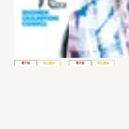
電子版
試し読み
電子版
試し読み
弱虫ペダル SPARE …
BREAK BACK 第25巻
渡辺航
KASA
発売日：2026.08.06
発売日：2026.08.06