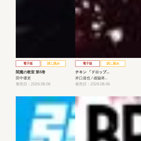
電子版
試し読み
電子版
試し読み
閻魔の教室 第6巻
チキン 「ドロップ…
田中優吏
井口達也 / 歳脇将…
発売日：2026.08.06
発売日：2026.08.06