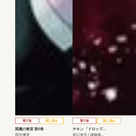
電子版
試し読み
電子版
試し読み
閻魔の教室 第6巻
チキン 「ドロップ…
田中優吏
井口達也 / 歳脇将…