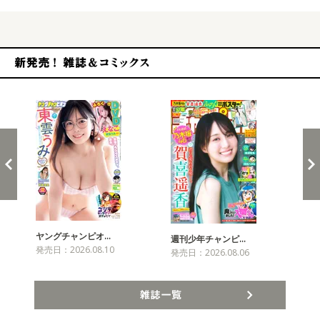
新発売！雑誌&コミックス
ヤングチャンピオ…
チャ
週刊少年チャンピ…
発売日：2026.08.10
発売
発売日：2026.08.06
雑誌一覧