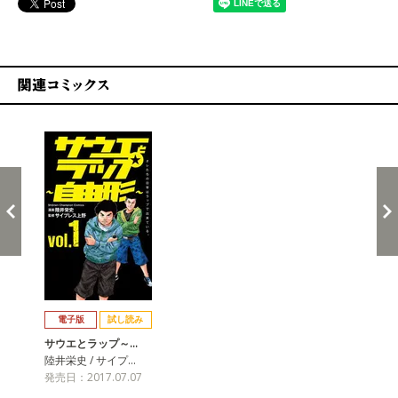
関連コミックス
戻る
進む
電子版
試し読み
サウエとラップ～…
陸井栄史 / サイプ…
発売日：2017.07.07