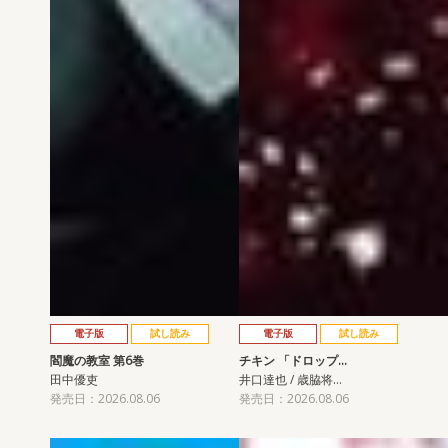
電子版
試し読み
電子版
試し読み
閻魔の教室 第6巻
チキン 「ドロップ…
田中優吏
井口達也 / 歳脇将…
発売日：2026.08.06
発売日：2026.08.06