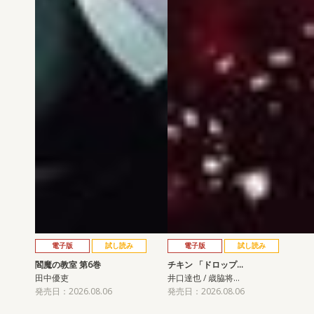
電子版
試し読み
電子版
試し読み
閻魔の教室 第6巻
チキン 「ドロップ…
田中優吏
井口達也 / 歳脇将…
発売日：2026.08.06
発売日：2026.08.06