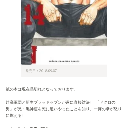
発売日：2018.09.07
紙の本は現在品切れとなっております。
辻高軍団と新生ブラッドセブンが遂に直接対決!! 「ドクロの
男」が兄・黒神蓮を死に追いやったことを知り、一揮の拳が怒り
に燃える!!