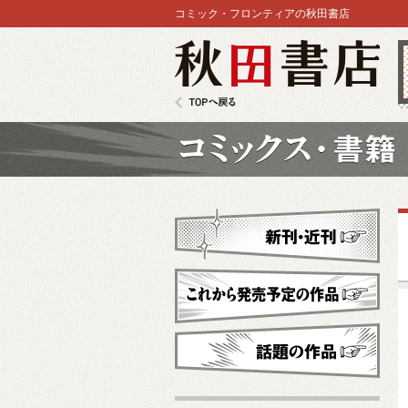
コミック・フロンティアの秋田書店
秋田書店
TOPへ戻る
コミックス
新刊・近刊
これから発売予定
話題の作品