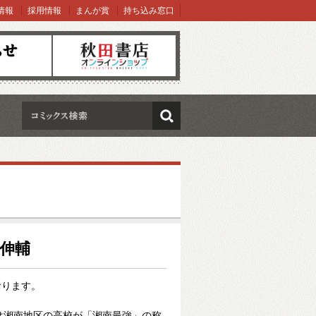
情報
採用情報
まんが賞
持ち込み窓口
オンラインショップ
検索
橋伸輔
おります。
れは湘南地区の高校が「湘南最強」の称