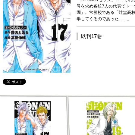
号を求め各校7人の代表でトー
園」。常勝校である「辻堂高
学してくるのであった……。
既刊17巻