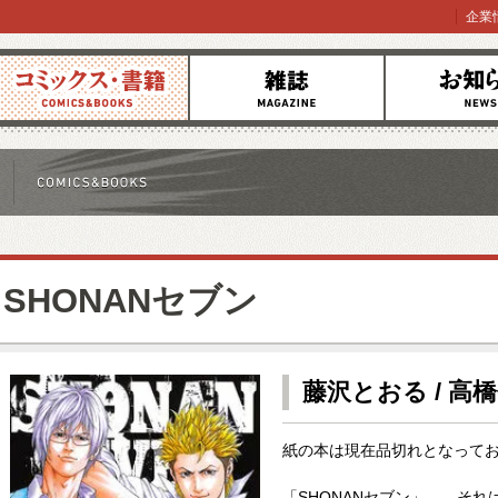
企業
コミックス
雑誌
お知らせ
SHONANセブン
藤沢とおる / 高
紙の本は現在品切れとなって
「SHONANセブン」……そ