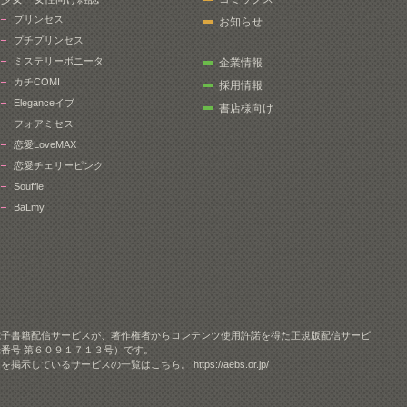
プリンセス
お知らせ
プチプリンセス
ミステリーボニータ
企業情報
カチCOMI
採用情報
Eleganceイブ
書店様向け
フォアミセス
恋愛LoveMAX
恋愛チェリーピンク
Souffle
BaLmy
電子書籍配信サービスが、著作権者からコンテンツ使用許諾を得た正規版配信サービ
番号 第６０９１７１３号）です。
クを掲示しているサービスの一覧はこちら。
https://aebs.or.jp/