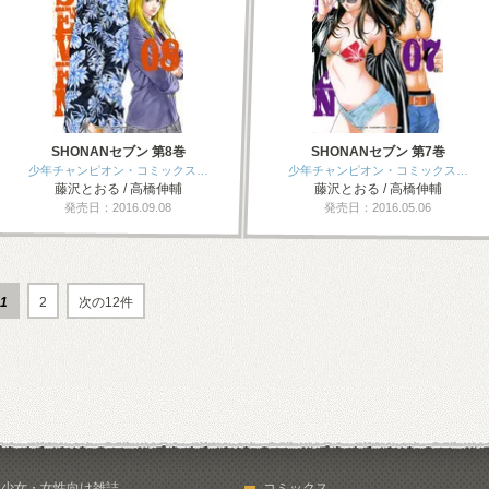
SHONANセブン 第8巻
SHONANセブン 第7巻
少年チャンピオン・コミックス…
少年チャンピオン・コミックス…
藤沢とおる / 高橋伸輔
藤沢とおる / 高橋伸輔
発売日：2016.09.08
発売日：2016.05.06
1
2
次の12件
少女・女性向け雑誌
コミックス