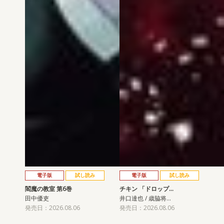
電子版
試し読み
電子版
試し読み
閻魔の教室 第6巻
チキン 「ドロップ…
田中優吏
井口達也 / 歳脇将…
発売日：2026.08.06
発売日：2026.08.06