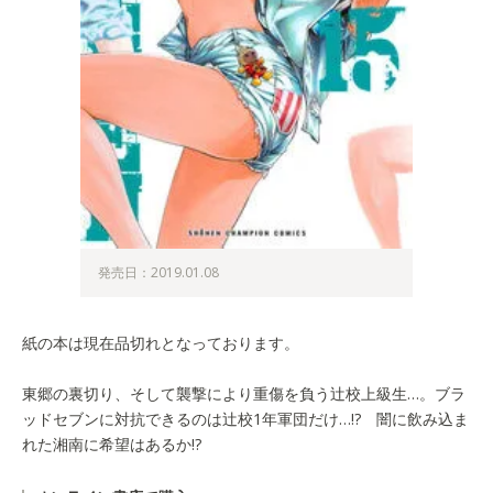
発売日：2019.01.08
紙の本は現在品切れとなっております。
東郷の裏切り、そして襲撃により重傷を負う辻校上級生…。ブラ
ッドセブンに対抗できるのは辻校1年軍団だけ…!? 闇に飲み込ま
れた湘南に希望はあるか!?