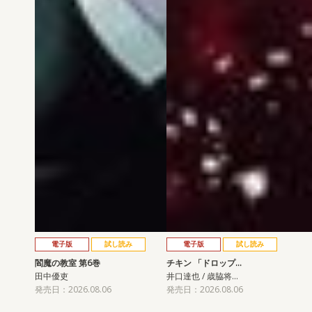
電子版
試し読み
電子版
試し読み
閻魔の教室 第6巻
チキン 「ドロップ…
田中優吏
井口達也 / 歳脇将…
発売日：2026.08.06
発売日：2026.08.06