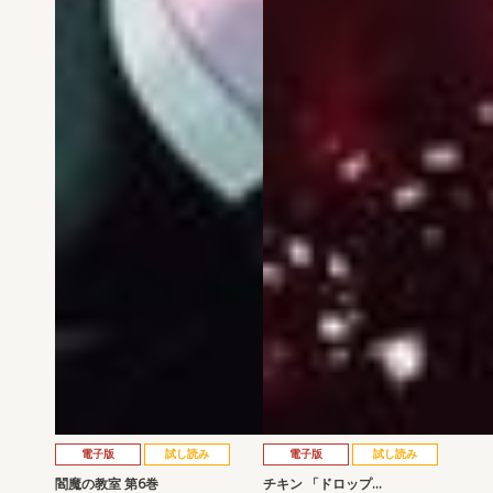
電子版
試し読み
電子版
試し読み
閻魔の教室 第6巻
チキン 「ドロップ…