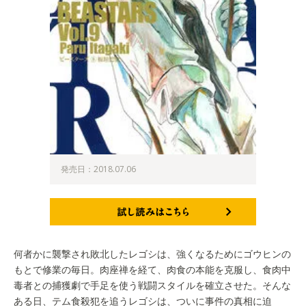
発売日：2018.07.06
試し読みはこちら
何者かに襲撃され敗北したレゴシは、強くなるためにゴウヒンの
もとで修業の毎日。肉座禅を経て、肉食の本能を克服し、食肉中
毒者との捕獲劇で手足を使う戦闘スタイルを確立させた。そんな
ある日、テム食殺犯を追うレゴシは、ついに事件の真相に迫