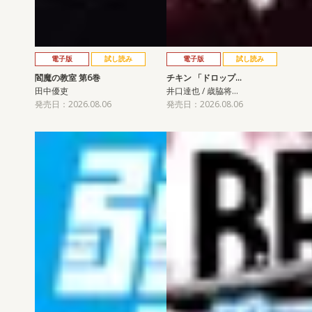
電子版
試し読み
電子版
試し読み
閻魔の教室 第6巻
チキン 「ドロップ…
田中優吏
井口達也 / 歳脇将…
発売日：2026.08.06
発売日：2026.08.06