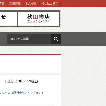
情報
採用情報
まんが賞
持ち込み窓口
オンラインショップ
検索
定価：660円 (10%税込)
ミックス（週刊少年チャンピオン）