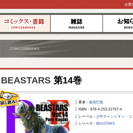
企業
コミックス
雑誌
お知らせ
BEASTARS
第14巻
著者：
板垣巴留
ISBN：978-4-253-22767-4
試し読み！
レーベル：
少年チャンピオン・コ
シリーズ：
BEASTARS