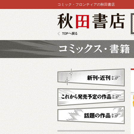
コミック・フロンティアの秋田書店
秋田書店
TOPへ戻る
コミックス
新刊・近刊
これから発売予定
話題の作品