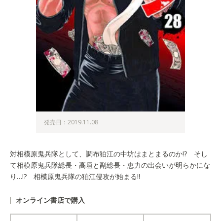
発売日：2019.11.08
対相模原鬼兵隊として、調布狛江の中坊はまとまるのか!? そし
て相模原鬼兵隊総長・高垣と副総長・恵力の出会いが明らかにな
り…!? 相模原鬼兵隊の狛江侵攻が始まる!!
オンライン書店で購入