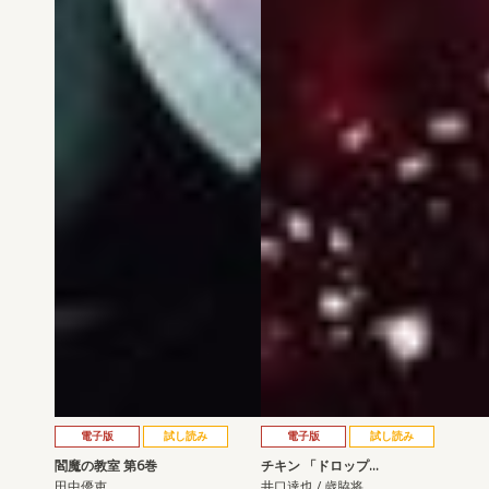
電子版
試し読み
電子版
試し読み
閻魔の教室 第6巻
チキン 「ドロップ…
田中優吏
井口達也 / 歳脇将…