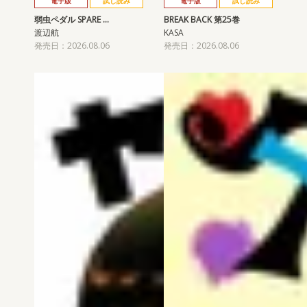
電子版
試し読み
電子版
試し読み
弱虫ペダル SPARE …
BREAK BACK 第25巻
渡辺航
KASA
発売日：2026.08.06
発売日：2026.08.06