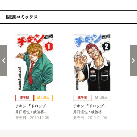
関連コミックス
戻る
進む
電子版
試し読み
電子版
試し読み
チキン 「ドロップ…
チキン 「ドロップ…
チ
井口達也 / 歳脇将…
井口達也 / 歳脇将…
井口
発売日：2010.12.08
発売日：2011.04.06
発売