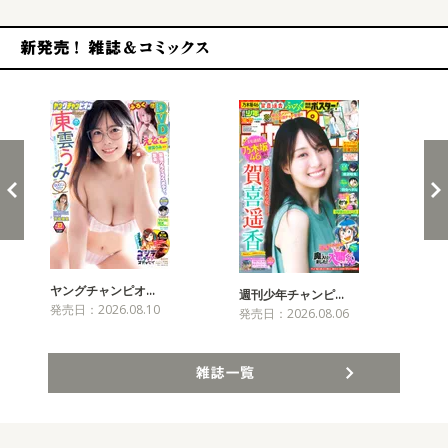
新発売！雑誌&コミックス
ヤングチャンピオ…
チャ
週刊少年チャンピ…
発売日：2026.08.10
発売
発売日：2026.08.06
雑誌一覧