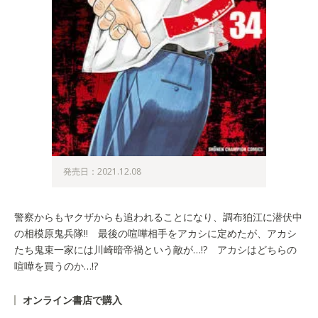
発売日：2021.12.08
警察からもヤクザからも追われることになり、調布狛江に潜伏中
の相模原鬼兵隊!! 最後の喧嘩相手をアカシに定めたが、アカシ
たち鬼束一家には川崎暗帝禍という敵が…!? アカシはどちらの
喧嘩を買うのか…!?
オンライン書店で購入