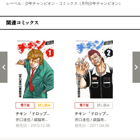
レーベル：少年チャンピオン・コミックス（月刊少年チャンピオン）
関連コミックス
戻る
進む
電子版
試し読み
電子版
試し読み
チキン 「ドロップ…
チキン 「ドロップ…
チ
井口達也 / 歳脇将…
井口達也 / 歳脇将…
井口
発売日：2010.12.08
発売日：2011.04.06
発売