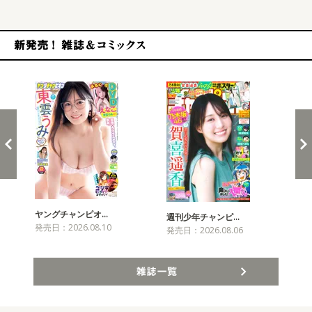
新発売！雑誌&コミックス
ヤングチャンピオ…
チャ
週刊少年チャンピ…
発売日：2026.08.10
発売
発売日：2026.08.06
雑誌一覧