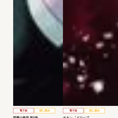
電子版
試し読み
電子版
試し読み
閻魔の教室 第6巻
チキン 「ドロップ…