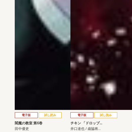
電子版
試し読み
電子版
試し読み
閻魔の教室 第6巻
チキン 「ドロップ…
田中優吏
井口達也 / 歳脇将…