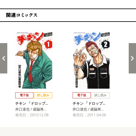
関連コミックス
戻る
進む
電子版
試し読み
電子版
試し読み
チキン 「ドロップ…
チキン 「ドロップ…
チ
井口達也 / 歳脇将…
井口達也 / 歳脇将…
井口
発売日：2010.12.08
発売日：2011.04.06
発売