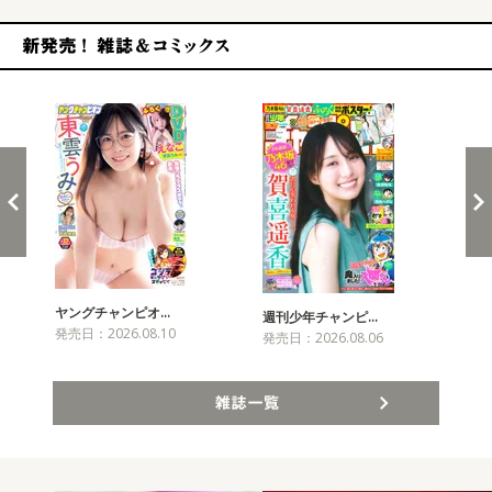
新発売！雑誌&コミックス
ヤングチャンピオ…
チャ
週刊少年チャンピ…
発売日：2026.08.10
発売
発売日：2026.08.06
雑誌一覧