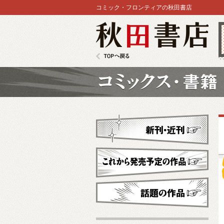
コミック・フロンティアの秋田書店
秋田書店
TOPへ戻る
コミックス
新刊・近刊
これから発売予定
話題の作品