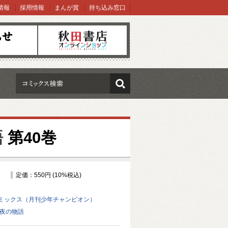
情報
採用情報
まんが賞
持ち込み窓口
オンラインショップ
検索
語
第40巻
定価：550円 (10%税込)
ミックス（月刊少年チャンピオン）
前夜の物語