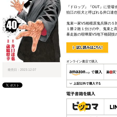
『ドロップ』『OUT』に登場す
狛江の狂犬と呼ばれる井口達也の
鬼束一家VS相模原鬼兵隊の５対
１勝２敗１分けの中、鬼束と高
暴走族の喧嘩屋VS地下格闘技の
試し読み！
オンライン書店で購入
発売日：2023.12.07
電子書籍で購入