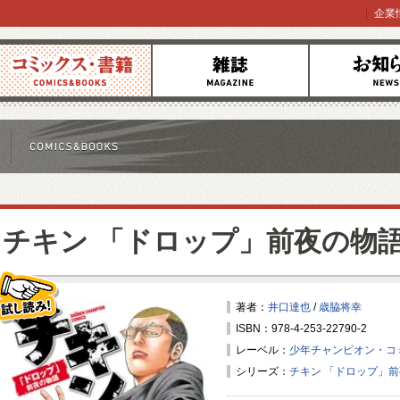
企業
コミックス
雑誌
お知らせ
チキン 「ドロップ」前夜の物
著者：
井口達也
/
歳脇将幸
ISBN：978-4-253-22790-2
試し読み！
レーベル：
少年チャンピオン・コ
シリーズ：
チキン 「ドロップ」