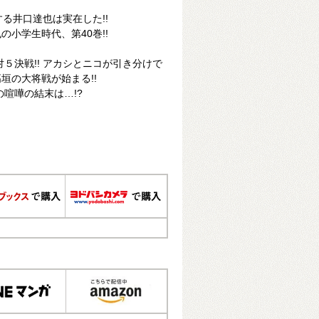
る井口達也は実在した!!
小学生時代、第40巻!!
５決戦!! アカシとニコが引き分けで
垣の大将戦が始まる!!
喧嘩の結末は…!?