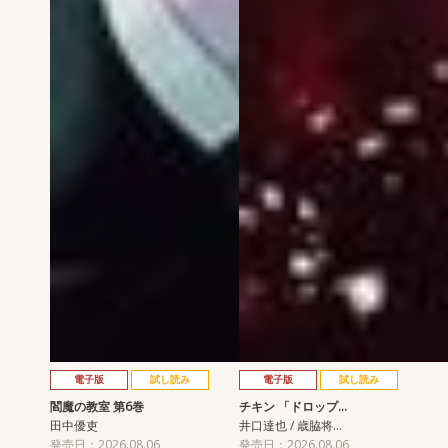
電子版
試し読み
電子版
試し読み
閻魔の教室 第6巻
チキン 「ドロップ…
田中優吏
井口達也 / 歳脇将…
発売日：2026.08.06
発売日：2026.08.06