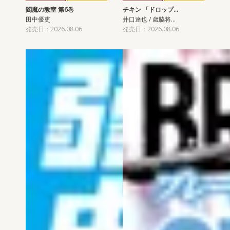
閻魔の教室 第6巻
チキン 「ドロップ…
田中優吏
井口達也 / 歳脇将…
発売日：2026.08.06
発売日：2026.08.06