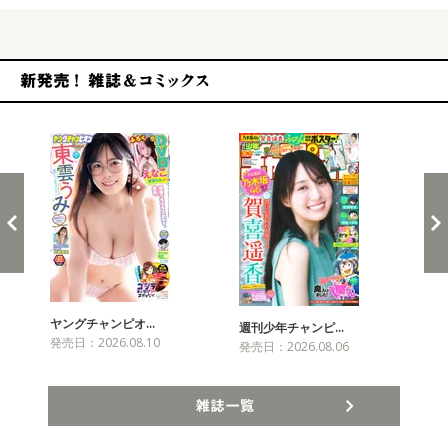
新発売！雑誌&コミックス
ヤングチャンピオ…
チャ
週刊少年チャンピ…
発売日：2026.08.10
発売
発売日：2026.08.06
雑誌一覧