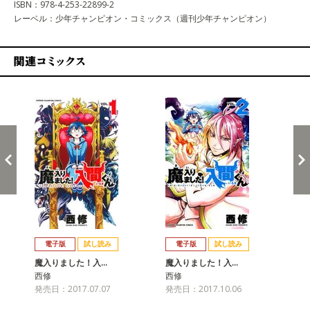
ISBN：978-4-253-22899-2
レーベル：少年チャンピオン・コミックス（週刊少年チャンピオン）
関連コミックス
戻る
進む
電子版
試し読み
電子版
試し読み
魔入りました！入…
魔入りました！入…
魔
西修
西修
西
発売日：2017.07.07
発売日：2017.10.06
発売