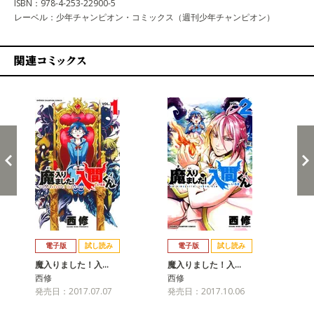
ISBN：978-4-253-22900-5
レーベル：少年チャンピオン・コミックス（週刊少年チャンピオン）
関連コミックス
戻る
進む
電子版
試し読み
電子版
試し読み
魔入りました！入…
魔入りました！入…
魔
西修
西修
西
発売日：2017.07.07
発売日：2017.10.06
発売