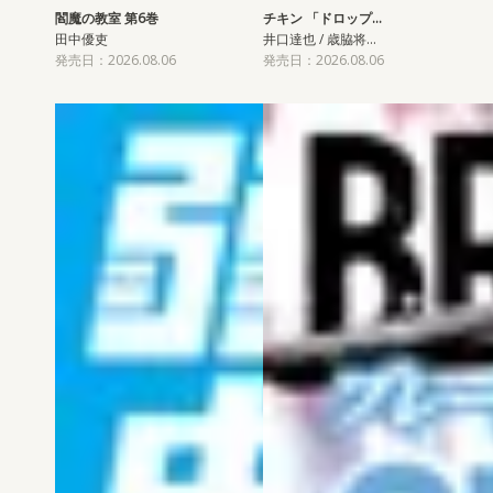
閻魔の教室 第6巻
チキン 「ドロップ…
田中優吏
井口達也 / 歳脇将…
発売日：2026.08.06
発売日：2026.08.06