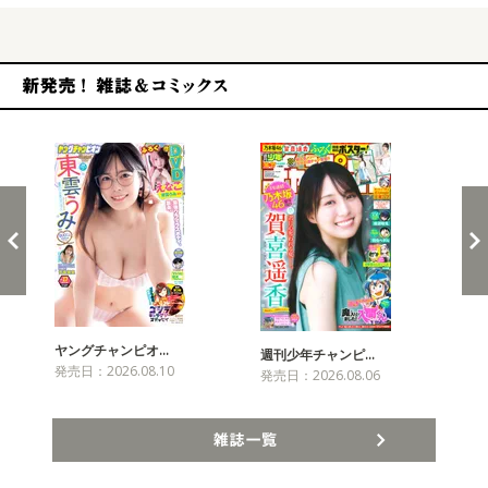
新発売！雑誌&コミックス
ヤングチャンピオ…
チャ
週刊少年チャンピ…
発売日：2026.08.10
発売
発売日：2026.08.06
雑誌一覧