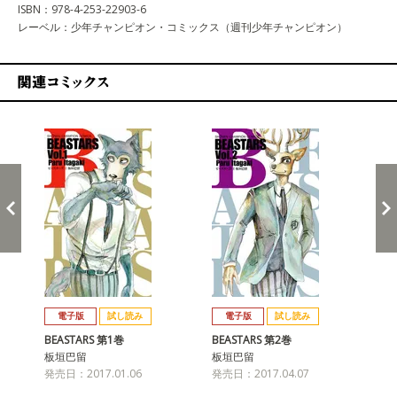
ISBN：978-4-253-22903-6
レーベル：少年チャンピオン・コミックス（週刊少年チャンピオン）
関連コミックス
戻る
進む
電子版
試し読み
電子版
試し読み
BEASTARS 第1巻
BEASTARS 第2巻
BE
板垣巴留
板垣巴留
板
発売日：2017.01.06
発売日：2017.04.07
発売