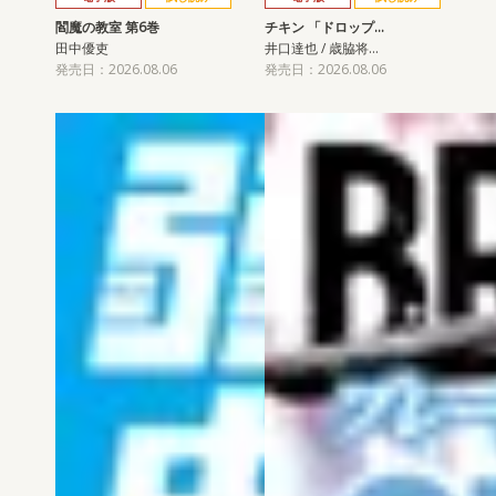
閻魔の教室 第6巻
チキン 「ドロップ…
田中優吏
井口達也 / 歳脇将…
発売日：2026.08.06
発売日：2026.08.06