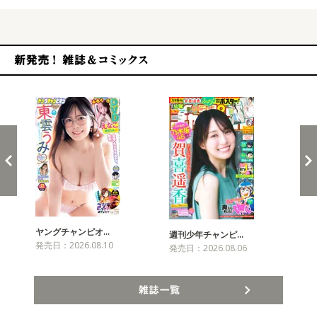
新発売！雑誌&コミックス
ヤングチャンピオ…
チャ
週刊少年チャンピ…
発売日：2026.08.10
発売
発売日：2026.08.06
雑誌一覧