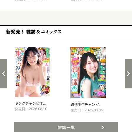
新発売！雑誌&コミックス
ヤングチャンピオ…
チャ
週刊少年チャンピ…
発売日：2026.08.10
発売
発売日：2026.08.06