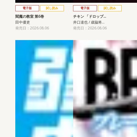
電子版
試し読み
電子版
試し読み
閻魔の教室 第6巻
チキン 「ドロップ…
田中優吏
井口達也 / 歳脇将…
発売日：2026.08.06
発売日：2026.08.06