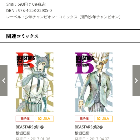
定価：693円 (10%税込)
ISBN：978-4-253-22905-0
レーベル：少年チャンピオン・コミックス（週刊少年チャンピオン）
関連コミックス
戻る
進む
電子版
試し読み
電子版
試し読み
BEASTARS 第1巻
BEASTARS 第2巻
BE
板垣巴留
板垣巴留
板
発売日：2017.01.06
発売日：2017.04.07
発売