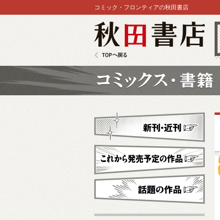
コミック・フロンティアの秋田書店
秋田書店
TOPへ戻る
コミックス
新刊・近刊
これから発売予定
話題の作品