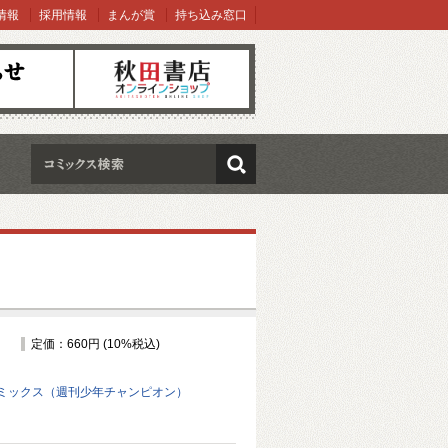
情報
採用情報
まんが賞
持ち込み窓口
オンラインショップ
検索
定価：660円 (10%税込)
ミックス（週刊少年チャンピオン）