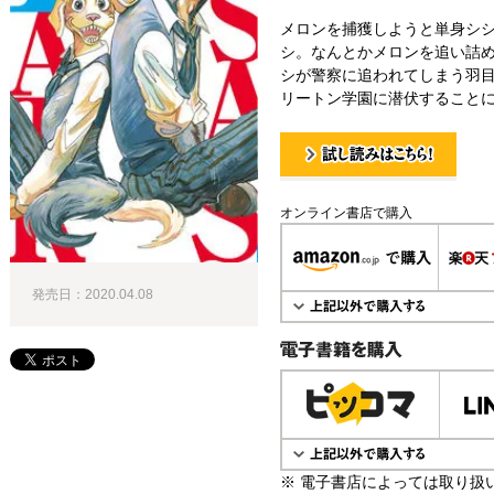
メロンを捕獲しようと単身シ
シ。なんとかメロンを追い詰
シが警察に追われてしまう羽
リートン学園に潜伏することに
試し読み！
オンライン書店で購入
発売日：2020.04.08
電子書籍で購入
※ 電子書店によっては取り扱