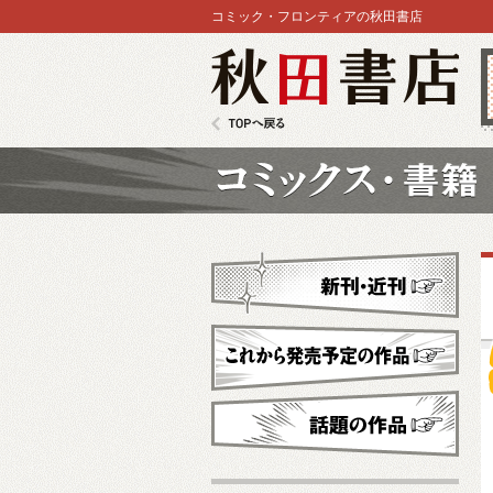
コミック・フロンティアの秋田書店
秋田書店
TOPへ戻る
コミックス
新刊・近刊
これから発売予定
話題の作品