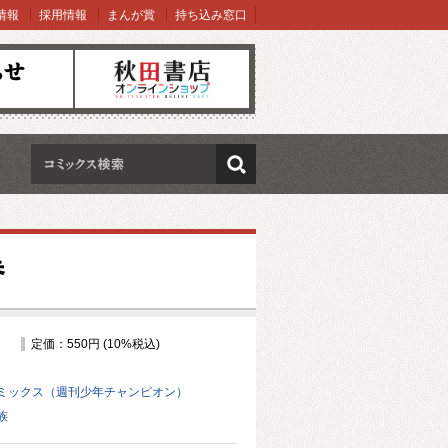
情報
採用情報
まんが賞
持ち込み窓口
オンラインショップ
検索
巻
定価：550円 (10%税込)
ミックス（週刊少年チャンピオン）
族