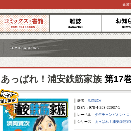
企業
コミックス
雑誌
お知らせ
あっぱれ！浦安鉄筋家族
第17
著者：
浜岡賢次
ISBN：978-4-253-22937-1
試し読み！
レーベル：
少年チャンピオン・コ
シリーズ：
あっぱれ！浦安鉄筋家