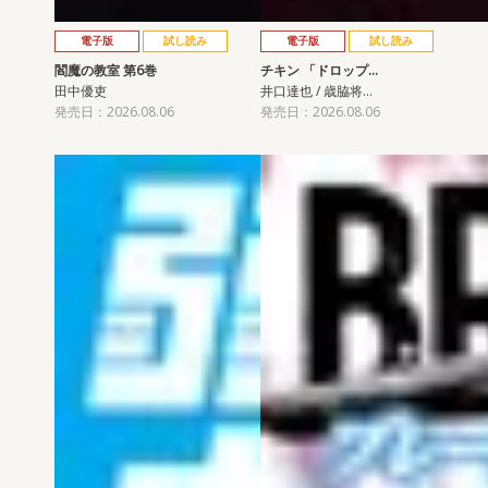
電子版
試し読み
電子版
試し読み
閻魔の教室 第6巻
チキン 「ドロップ…
田中優吏
井口達也 / 歳脇将…
発売日：2026.08.06
発売日：2026.08.06