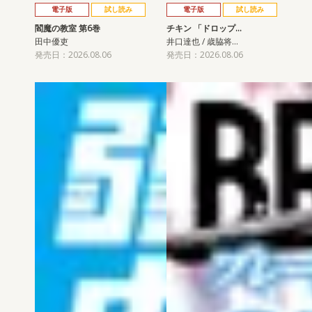
電子版
試し読み
電子版
試し読み
閻魔の教室 第6巻
チキン 「ドロップ…
田中優吏
井口達也 / 歳脇将…
発売日：2026.08.06
発売日：2026.08.06