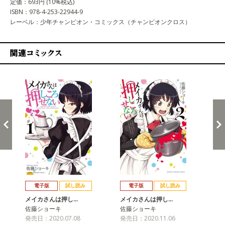
定価：693円 (10%税込)
ISBN：978-4-253-22944-9
レーベル：少年チャンピオン・コミックス（チャンピオンクロス）
関連コミックス
戻る
進む
電子版
試し読み
電子版
試し読み
メイカさんは押し…
メイカさんは押し…
メ
佐藤ショーキ
佐藤ショーキ
佐
発売日：2020.07.08
発売日：2020.11.06
発売