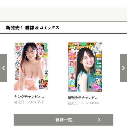
新発売！雑誌&コミックス
ヤングチャンピオ…
チャ
週刊少年チャンピ…
発売日：2026.08.10
発売
発売日：2026.08.06