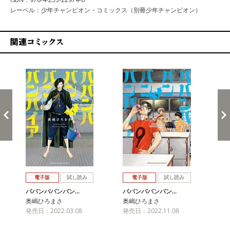
レーベル：少年チャンピオン・コミックス（別冊少年チャンピオン）
関連コミックス
戻る
進む
電子版
試し読み
電子版
試し読み
ババンババンバン…
ババンババンバン…
バ
奥嶋ひろまさ
奥嶋ひろまさ
奥
発売日：2022.03.08
発売日：2022.11.08
発売