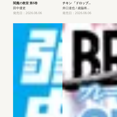
閻魔の教室 第6巻
チキン 「ドロップ…
田中優吏
井口達也 / 歳脇将…
発売日：2026.08.06
発売日：2026.08.06