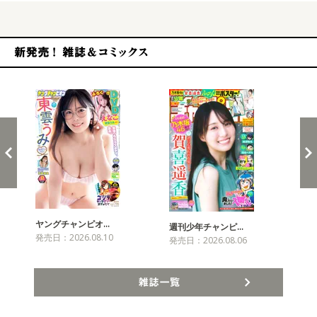
新発売！雑誌&コミックス
ヤングチャンピオ…
チャ
週刊少年チャンピ…
発売日：2026.08.10
発売
発売日：2026.08.06
雑誌一覧