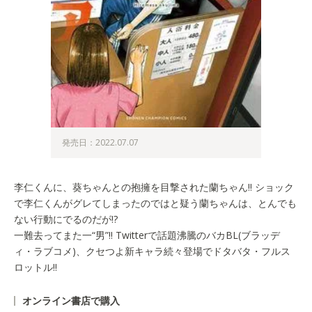
発売日：2022.07.07
李仁くんに、葵ちゃんとの抱擁を目撃された蘭ちゃん!! ショック
で李仁くんがグレてしまったのではと疑う蘭ちゃんは、とんでも
ない行動にでるのだが!?
一難去ってまた一“男”!! Twitterで話題沸騰のバカBL(ブラッデ
ィ・ラブコメ)、クセつよ新キャラ続々登場でドタバタ・フルス
ロットル!!
オンライン書店で購入