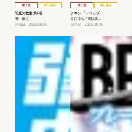
電子版
試し読み
電子版
試し読み
閻魔の教室 第6巻
チキン 「ドロップ…
田中優吏
井口達也 / 歳脇将…
発売日：2026.08.06
発売日：2026.08.06