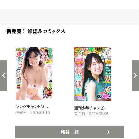
新発売！雑誌&コミックス
ヤングチャンピオ…
チャ
週刊少年チャンピ…
発売日：2026.08.10
発売
発売日：2026.08.06