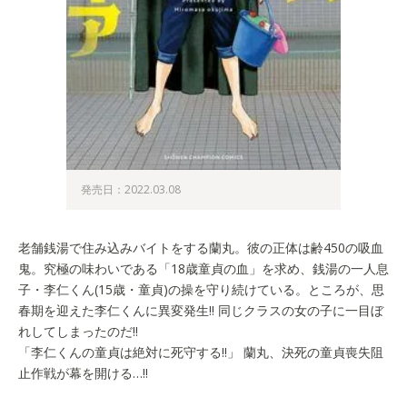
発売日：2022.03.08
老舗銭湯で住み込みバイトをする蘭丸。彼の正体は齢450の吸血
鬼。究極の味わいである「18歳童貞の血」を求め、銭湯の一人息
子・李仁くん(15歳・童貞)の操を守り続けている。ところが、思
春期を迎えた李仁くんに異変発生!! 同じクラスの女の子に一目ぼ
れしてしまったのだ!!
「李仁くんの童貞は絶対に死守する!!」 蘭丸、決死の童貞喪失阻
止作戦が幕を開ける…!!