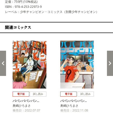
定価：759円 (10%税込)
ISBN：978-4-253-22973-9
レーベル：少年チャンピオン・コミックス（別冊少年チャンピオン）
関連コミックス
戻る
進む
電子版
試し読み
電子版
試し読み
ババンババンバン…
ババンババンバン…
バ
奥嶋ひろまさ
奥嶋ひろまさ
奥
発売日：2022.07.07
発売日：2022.11.08
発売