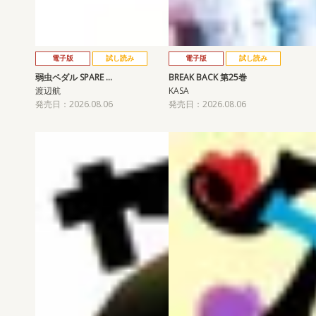
電子版
試し読み
電子版
試し読み
弱虫ペダル SPARE …
BREAK BACK 第25巻
渡辺航
KASA
発売日：2026.08.06
発売日：2026.08.06