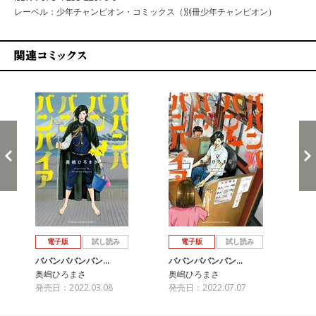
レーベル：少年チャンピオン・コミックス（別冊少年チャンピオン）
関連コミックス
戻る
進む
電子版
試し読み
電子版
試し読み
ババンババンバン…
ババンババンバン…
バ
奥嶋ひろまさ
奥嶋ひろまさ
奥
発売日：2022.03.08
発売日：2022.07.07
発売