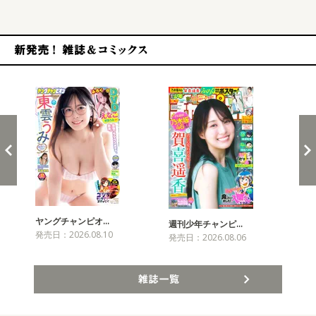
新発売！雑誌&コミックス
ヤングチャンピオ…
チャ
週刊少年チャンピ…
発売日：2026.08.10
発売
発売日：2026.08.06
雑誌一覧