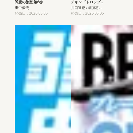
閻魔の教室 第6巻
チキン 「ドロップ…
田中優吏
井口達也 / 歳脇将…
発売日：2026.08.06
発売日：2026.08.06