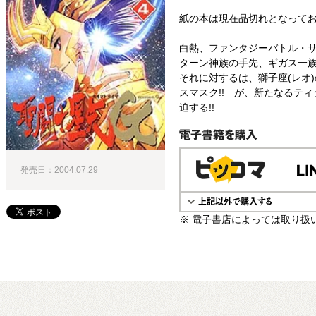
紙の本は現在品切れとなって
白熱、ファンタジーバトル・サー
ターン神族の手先、ギガス一
それに対するは、獅子座(レオ)
スマスク!! が、新たなるテ
迫する!!
電子書籍で購入
発売日：2004.07.29
※ 電子書店によっては取り扱