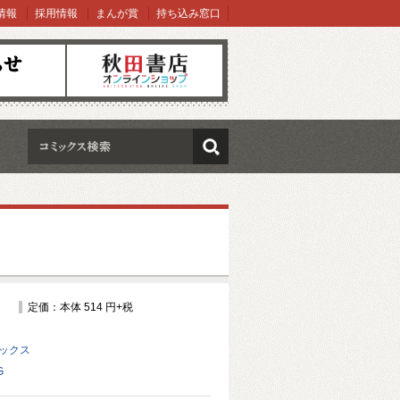
情報
採用情報
まんが賞
持ち込み窓口
オンラインショップ
検索
定価：本体 514 円+税
ミックス
G