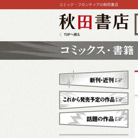
コミック・フロンティアの秋田書店
秋田書店
TOPへ戻る
コミックス
新刊・近刊
これから発売予定
話題の作品