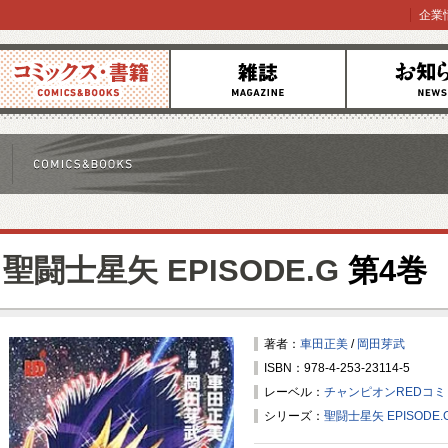
企業
コミックス
雑誌
お知らせ
聖闘士星矢 EPISODE.G
第4巻
著者：
車田正美
/
岡田芽武
ISBN：978-4-253-23114-5
レーベル：
チャンピオンREDコ
シリーズ：
聖闘士星矢 EPISODE.