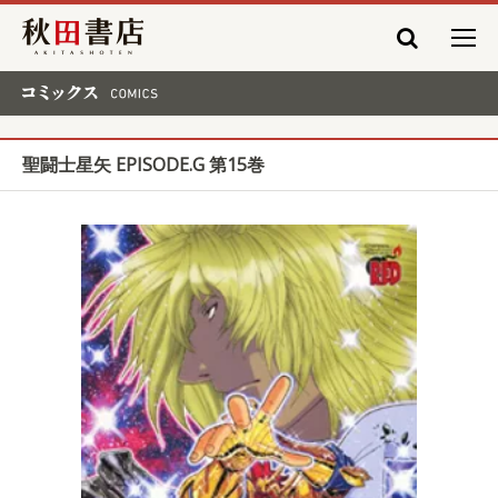
秋田書店
コミックス COMICS
聖闘士星矢 EPISODE.G 第15巻