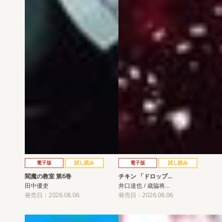
電子版
試し読み
電子版
試し読み
閻魔の教室 第6巻
チキン 「ドロップ…
田中優吏
井口達也 / 歳脇将…
発売日：2026.08.06
発売日：2026.08.06